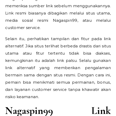
memeriksa sumber link sebelum menggunakannya.
Link resmi biasanya dibagikan melalui situs utama,
media sosial resmi Nagaspin99, atau melalui
customer service.
Selain itu, perhatikan tampilan dan fitur pada link
alternatif. Jika situs terlihat berbeda drastis dari situs
utama atau fitur tertentu tidak bisa diakses,
kemungkinan itu adalah link palsu. Selalu gunakan
link alternatif yang memberikan pengalaman
bermain sama dengan situs resmi. Dengan cara ini,
pemain bisa menikmati semua permainan, bonus,
dan layanan customer service tanpa khawatir akan
risiko keamanan.
Nagaspin99 Link