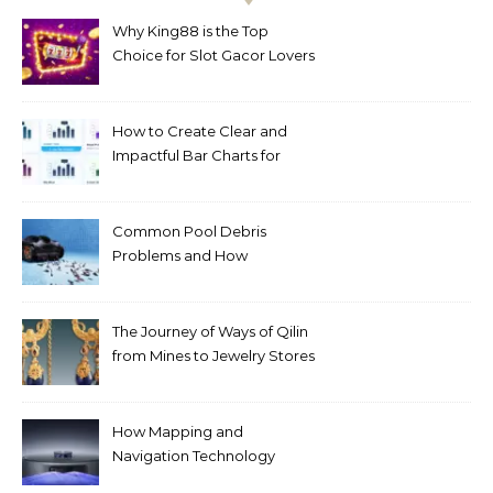
Why King88 is the Top
Choice for Slot Gacor Lovers
Today
How to Create Clear and
Impactful Bar Charts for
Better Decision-Making
Common Pool Debris
Problems and How
Automated Cleaning Can
Help
The Journey of Ways of Qilin
from Mines to Jewelry Stores
Around the World
How Mapping and
Navigation Technology
Improves Home Cleaning