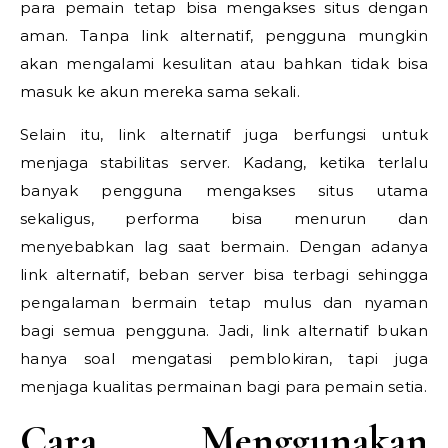
para pemain tetap bisa mengakses situs dengan
aman. Tanpa link alternatif, pengguna mungkin
akan mengalami kesulitan atau bahkan tidak bisa
masuk ke akun mereka sama sekali.
Selain itu, link alternatif juga berfungsi untuk
menjaga stabilitas server. Kadang, ketika terlalu
banyak pengguna mengakses situs utama
sekaligus, performa bisa menurun dan
menyebabkan lag saat bermain. Dengan adanya
link alternatif, beban server bisa terbagi sehingga
pengalaman bermain tetap mulus dan nyaman
bagi semua pengguna. Jadi, link alternatif bukan
hanya soal mengatasi pemblokiran, tapi juga
menjaga kualitas permainan bagi para pemain setia.
Cara Menggunakan