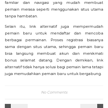
familiar dan navigasi yang mudah membuat
pemain merasa seperti menggunakan situs utama
tanpa hambatan.
Selain itu, link alternatif juga mempermudah
pemain baru untuk mendaftar dan mencoba
berbagai permainan. Proses registrasi biasanya
sama dengan situs utama, sehingga pemain baru
bisa langsung membuat akun dan menikmati
bonus selamat datang. Dengan demikian, link
alternatif tidak hanya solusi bagi pemain lama tetapi
juga memudahkan pemain baru untuk bergabung.
No Comments