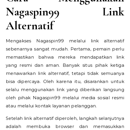
Nagaspin99 Link
Alternatif
Mengakses Nagaspin99 melalui link alternatif
sebenarnya sangat mudah. Pertama, pemain perlu
memastikan bahwa mereka mendapatkan link
yang resmi dan aman. Banyak situs pihak ketiga
menawarkan link alternatif, tetapi tidak semuanya
bisa dipercaya. Oleh karena itu, disarankan untuk
selalu menggunakan link yang diberikan langsung
oleh pihak Nagaspin99 melalui media sosial resmi
atau melalui kontak layanan pelanggan.
Setelah link alternatif diperoleh, langkah selanjutnya
adalah membuka browser dan memasukkan