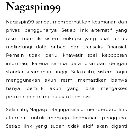
Nagaspin99
Nagaspin99 sangat memperhatikan keamanan dan
privasi penggunanya. Setiap link alternatif yang
resmi memiliki sistem enkripsi yang kuat untuk
melindungi data pribadi dan transaksi finansial.
Pemain tidak perlu khawatir soal kebocoran
informasi, karena semua data disimpan dengan
standar keamanan tinggi. Selain itu, sistem login
menggunakan akun resmi memastikan bahwa
hanya pemilik akun yang bisa mengakses
permainan dan melakukan transaksi.
Selain itu, Nagaspin99 juga selalu memperbarui link
alternatif untuk menjaga keamanan pengguna.
Setiap link yang sudah tidak aktif akan diganti