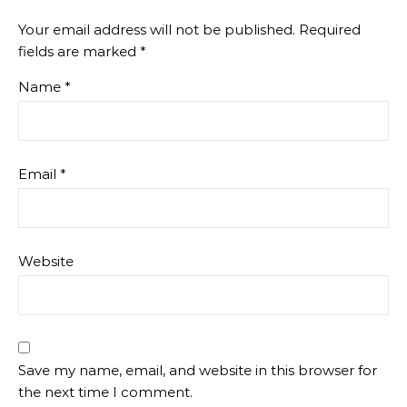
Your email address will not be published.
Required
fields are marked
*
Name
*
Email
*
Website
Save my name, email, and website in this browser for
the next time I comment.